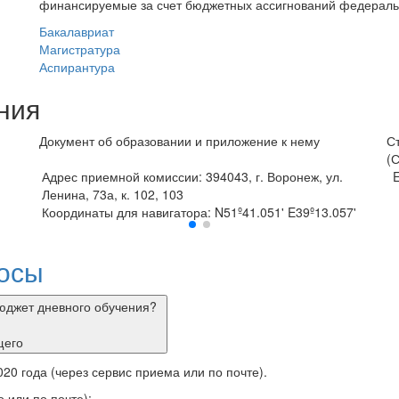
финансируемые за счет бюджетных ассигнований федераль
Бакалавриат
Магистратура
Аспирантура
ния
Документ об образовании и приложение к нему
С
(
Адрес приемной комиссии: 394043, г. Воронеж, ул.
E
Ленина, 73а, к. 102, 103
Координаты для навигатора: N51º41.051' E39º13.057'
осы
бюджет дневного обучения?
щего
20 года (через сервис приема или по почте).
 или по почте):