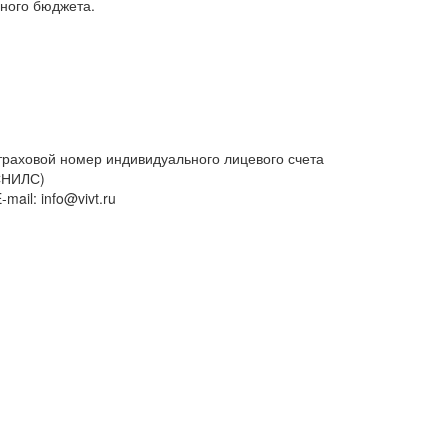
ного бюджета.
траховой номер индивидуального лицевого счета
СНИЛС)
-mail: info@vivt.ru
Часы раб
понедель
суббота с