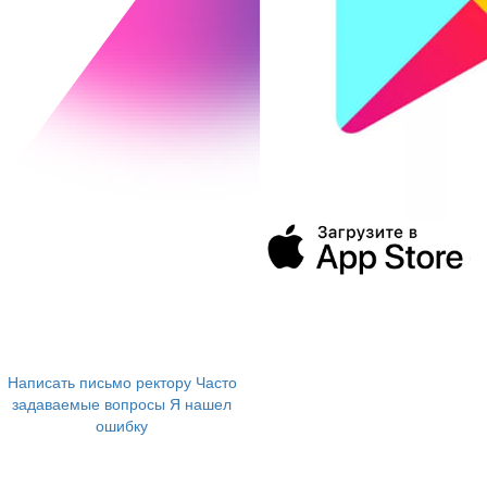
394043, г. Воронеж
ул. Ленина, 73а
+7 (473) 202-04-20
8 800 555-60-54
Написать письмо ректору
Часто
задаваемые вопросы
Я нашел
ошибку
info@vivt.ru
support@vivt.ru