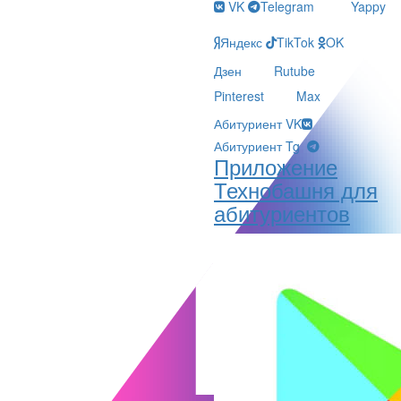
VK
Telegram
Yappy
Яндекс
TikTok
OK
Дзен
Rutube
Pinterest
Max
Абитуриент VK
Абитуриент Tg
Приложение
Технобашня для
абитуриентов