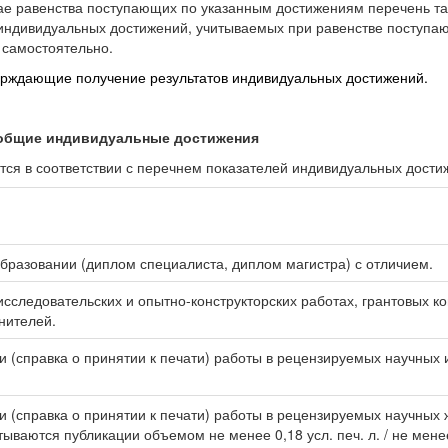
ае равенства поступающих по указанным достижениям перечень та
 индивидуальных достижений, учитываемых при равенстве поступа
 самостоятельно.
ерждающие получение результатов индивидуальных достижений.
а общие индивидуальные достижения
ся в соответствии с перечнем показателей индивидуальных дости
разовании (диплом специалиста, диплом магистра) с отличием.
сследовательских и опытно-конструкторских работах, грантовых ко
нителей.
 (справка о принятии к печати) работы в рецензируемых научных
 (справка о принятии к печати) работы в рецензируемых научных
ваются публикации объемом не менее 0,18 усл. печ. л. / не менее