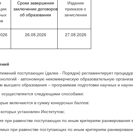
и
Сроки завершения
Издание
ции
заключении договоров
приказов о
ных
об образовании
зачислении
ов
2026
26.08.2026
27.08.2026
ений
тижений поступающих (далее - Порядок) регламентирует процедур
ехнологий - автономную некоммерческую образовательную органи
 высшего образования – программам подготовки научных и научно
х осуществляется следующими способами:
орые включаются в сумму конкурсных баллов:
которых установлен Институтом;
ия при равенстве поступающих по иным критериям ранжирования в
емых при равенстве поступающих по иным критериям ранжирования