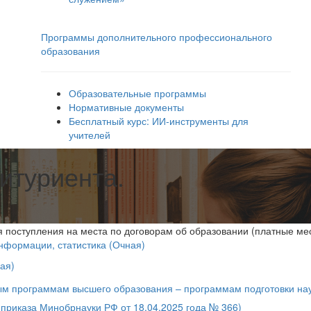
Программы дополнительного профессионального
образования
Образовательные программы
Нормативные документы
Бесплатный курс: ИИ‑инструменты для
учителей
итуриента.
 поступления на места по договорам об образовании (платные ме
нформации, статистика (Очная)
ая)
м программам высшего образования – программам подготовки науч
 приказа Минобрнауки РФ от 18.04.2025 года № 366)