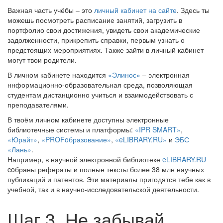
Важная часть учёбы – это
личный кабинет на сайте
. Здесь ты
можешь посмотреть расписание занятий, загрузить в
портфолио свои достижения, увидеть свои академические
задолженности, прикрепить справки, первым узнать о
предстоящих мероприятиях. Также зайти в личный кабинет
могут твои родители.
В личном кабинете находится
«Элинос»
– электронная
ннформационно-образовательная среда, позволяющая
студентам дистанционно учиться и взаимодействовать с
преподавателями.
В твоём личном кабинете доступны электронные
библиотечные системы и платформы:
«IPR SMART»
,
«Юрайт»
,
«PROFoбразование»
,
«eLIBRARY.RU»
и
ЭБС
«Лань»
.
Например, в научной электронной библиотеке
eLIBRARY.RU
coбраны рефераты и полные тексты более 38 млн научных
публикаций и патентов. Эти материалы пригодятся тебе как в
учебной, так и в научно-исследовательской деятельности.
Шаг 3. Не забывай