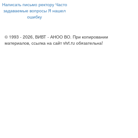
Написать письмо ректору
Часто
задаваемые вопросы
Я нашел
ошибку
info@vivt.ru
support@vivt.ru
© 1993 - 2026, ВИВТ - АНОО ВО. При копировании
материалов, ссылка на сайт vivt.ru обязательна!
Политика в
отношении обработки персональных данных в ВИВТ – АНОО
ВО