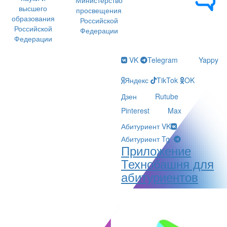
высшего
просвещения
образования
Российской
Российской
Федерации
Федерации
VK
Telegram
Yappy
Яндекс
TikTok
OK
Дзен
Rutube
Pinterest
Max
Абитуриент VK
Абитуриент Tg
Приложение
Технобашня для
абитуриентов