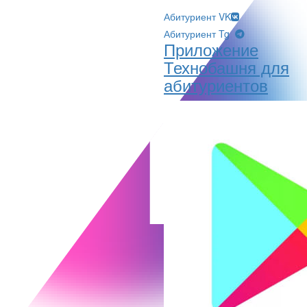
Абитуриент VK
Абитуриент Tg
Приложение
Технобашня для
абитуриентов