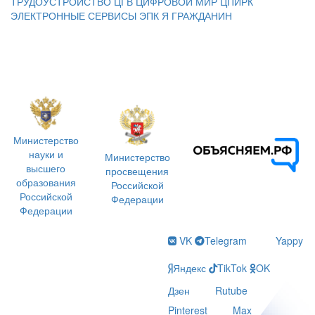
ТРУДОУСТРОЙСТВО
ЦГВ
ЦИФРОВОЙ МИР
ЦПИРК
ЭЛЕКТРОННЫЕ СЕРВИСЫ
ЭПК
Я ГРАЖДАНИН
Министерство
науки и
Министерство
высшего
просвещения
образования
Российской
Российской
Федерации
Федерации
VK
Telegram
Yappy
Яндекс
TikTok
OK
Дзен
Rutube
Pinterest
Max