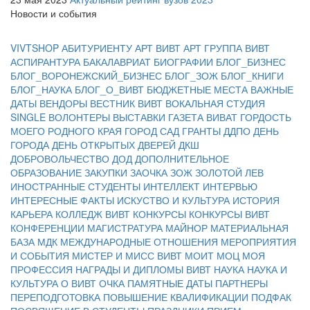
Новости и события
VIVTSHOP
АБИТУРИЕНТУ
АРТ ВИВТ
АРТ ГРУППА ВИВТ
АСПИРАНТУРА
БАКАЛАВРИАТ
БИОГРАФИИ
БЛОГ_БИЗНЕС
БЛОГ_ВОРОНЕЖСКИЙ_БИЗНЕС
БЛОГ_ЗОЖ
БЛОГ_КНИГИ
БЛОГ_НАУКА
БЛОГ_О_ВИВТ
БЮДЖЕТНЫЕ МЕСТА
ВАЖНЫЕ
ДАТЫ
ВЕНДОРЫ
ВЕСТНИК ВИВТ
ВОКАЛЬНАЯ СТУДИЯ
SINGLE
ВОЛОНТЕРЫ
ВЫСТАВКИ
ГАЗЕТА ВИВАТ
ГОРДОСТЬ
МОЕГО РОДНОГО КРАЯ
ГОРОД САД
ГРАНТЫ
ДДПО
ДЕНЬ
ГОРОДА
ДЕНЬ ОТКРЫТЫХ ДВЕРЕЙ
ДКШ
ДОБРОВОЛЬЧЕСТВО
ДОД
ДОПОЛНИТЕЛЬНОЕ
ОБРАЗОВАНИЕ
ЗАКУПКИ
ЗАОЧКА
ЗОЖ
ЗОЛОТОЙ ЛЕВ
ИНОСТРАННЫЕ СТУДЕНТЫ
ИНТЕЛЛЕКТ
ИНТЕРВЬЮ
ИНТЕРЕСНЫЕ ФАКТЫ
ИСКУСТВО И КУЛЬТУРА
ИСТОРИЯ
КАРЬЕРА
КОЛЛЕДЖ ВИВТ
КОНКУРСЫ
КОНКУРСЫ ВИВТ
КОНФЕРЕНЦИИ
МАГИСТРАТУРА
МАЙНОР
МАТЕРИАЛЬНАЯ
БАЗА
МДК
МЕЖДУНАРОДНЫЕ ОТНОШЕНИЯ
МЕРОПРИЯТИЯ
И СОБЫТИЯ
МИСТЕР И МИСС ВИВТ
МОИТ
МОЦ
МОЯ
ПРОФЕССИЯ
НАГРАДЫ И ДИПЛОМЫ ВИВТ
НАУКА
НАУКА И
КУЛЬТУРА
О ВИВТ
ОЧКА
ПАМЯТНЫЕ ДАТЫ
ПАРТНЕРЫ
ПЕРЕПОДГОТОВКА
ПОВЫШЕНИЕ КВАЛИФИКАЦИИ
ПОДФАК