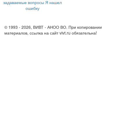
задаваемые вопросы
Я нашел
ошибку
info@vivt.ru
support@vivt.ru
© 1993 - 2026, ВИВТ - АНОО ВО. При копировании
материалов, ссылка на сайт vivt.ru обязательна!
Политика в
отношении обработки персональных данных в ВИВТ – АНОО
ВО