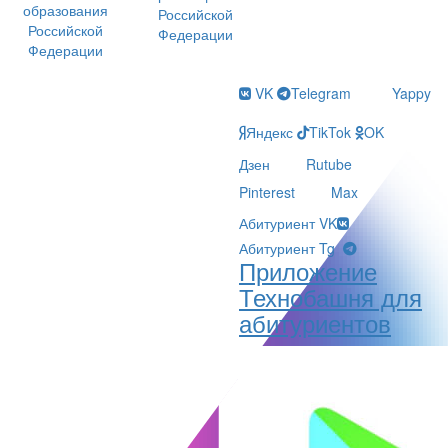
образования
Российской
Российской
Федерации
Федерации
VK
Telegram
Yappy
Яндекс
TikTok
OK
Дзен
Rutube
Pinterest
Max
Абитуриент VK
Абитуриент Tg
Приложение
Технобашня для
абитуриентов