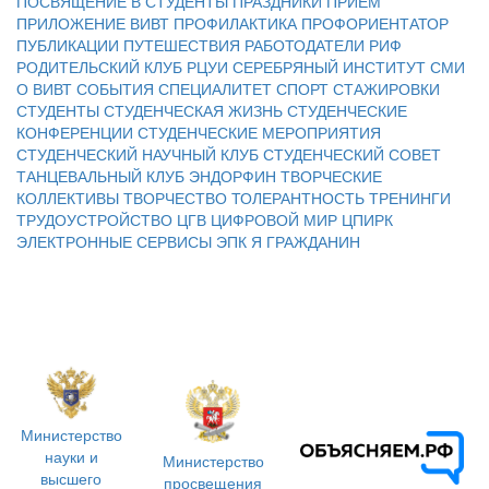
ПОСВЯЩЕНИЕ В СТУДЕНТЫ
ПРАЗДНИКИ
ПРИЕМ
ПРИЛОЖЕНИЕ ВИВТ
ПРОФИЛАКТИКА
ПРОФОРИЕНТАТОР
ПУБЛИКАЦИИ
ПУТЕШЕСТВИЯ
РАБОТОДАТЕЛИ
РИФ
РОДИТЕЛЬСКИЙ КЛУБ
РЦУИ
СЕРЕБРЯНЫЙ ИНСТИТУТ
СМИ
О ВИВТ
СОБЫТИЯ
СПЕЦИАЛИТЕТ
СПОРТ
СТАЖИРОВКИ
СТУДЕНТЫ
СТУДЕНЧЕСКАЯ ЖИЗНЬ
СТУДЕНЧЕСКИЕ
КОНФЕРЕНЦИИ
СТУДЕНЧЕСКИЕ МЕРОПРИЯТИЯ
СТУДЕНЧЕСКИЙ НАУЧНЫЙ КЛУБ
СТУДЕНЧЕСКИЙ СОВЕТ
ТАНЦЕВАЛЬНЫЙ КЛУБ ЭНДОРФИН
ТВОРЧЕСКИЕ
КОЛЛЕКТИВЫ
ТВОРЧЕСТВО
ТОЛЕРАНТНОСТЬ
ТРЕНИНГИ
ТРУДОУСТРОЙСТВО
ЦГВ
ЦИФРОВОЙ МИР
ЦПИРК
ЭЛЕКТРОННЫЕ СЕРВИСЫ
ЭПК
Я ГРАЖДАНИН
Министерство
науки и
Министерство
высшего
просвещения