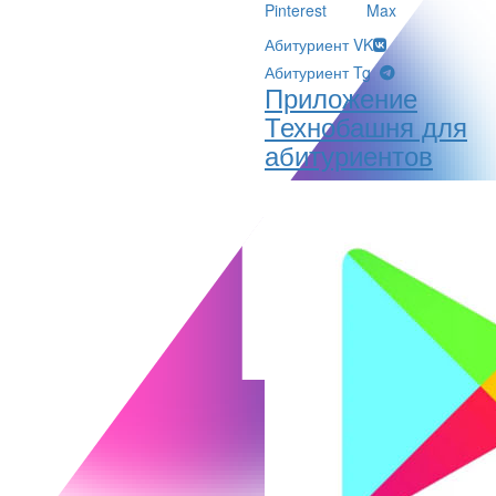
Pinterest
Max
Абитуриент VK
Абитуриент Tg
Приложение
Технобашня для
абитуриентов