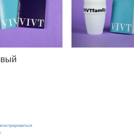
овый
егистрироваться