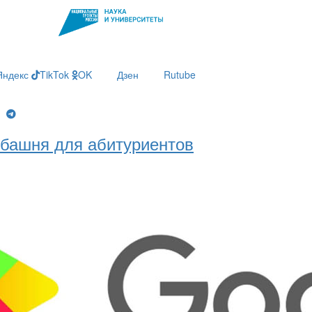
Яндекс
TikTok
OK
Дзен
Rutube
g
башня для абитуриентов