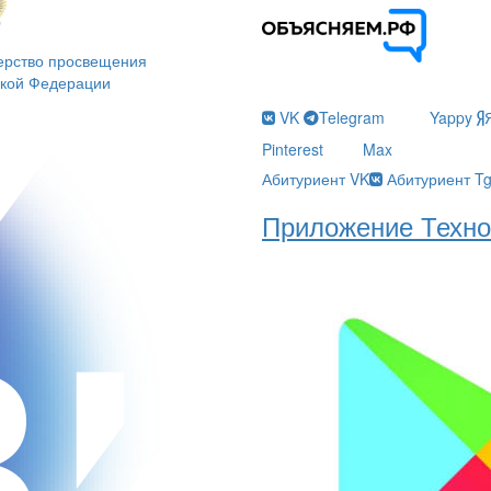
ерство просвещения
ской Федерации
VK
Telegram
Yappy
Pinterest
Max
Абитуриент VK
Абитуриент T
Приложение Техно