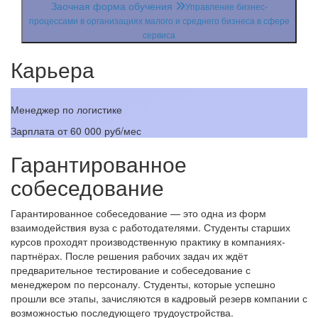
Заочная форма обучения
Управление бизнес-
процессами в организациях малого и среднего бизнеса в сфере
сервиса
Карьера
Менеджер по логистике
Ру
Зарплата
от 60 000 руб/мес
З
Гарантированное
собеседование
Гарантированное собеседование — это одна из форм
взаимодействия вуза с работодателями. Студенты старших
курсов проходят производственную практику в компаниях-
партнёрах. После решения рабочих задач их ждёт
предварительное тестирование и собеседование с
менеджером по персоналу. Студенты, которые успешно
прошли все этапы, зачисляются в кадровый резерв компании с
возможностью последующего трудоустройства.