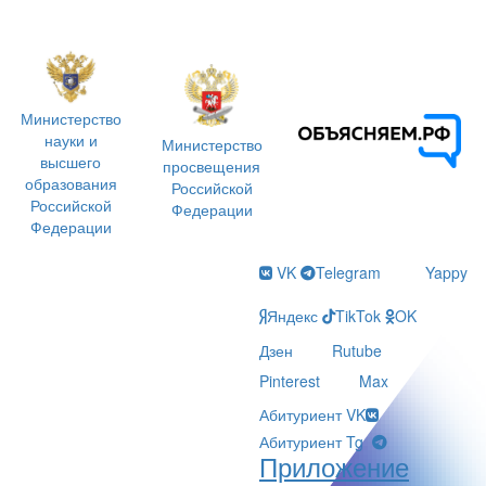
Министерство
науки и
Министерство
высшего
просвещения
образования
Российской
Российской
Федерации
Федерации
VK
Telegram
Yappy
Яндекс
TikTok
OK
Дзен
Rutube
Pinterest
Max
Абитуриент VK
Абитуриент Tg
Приложение