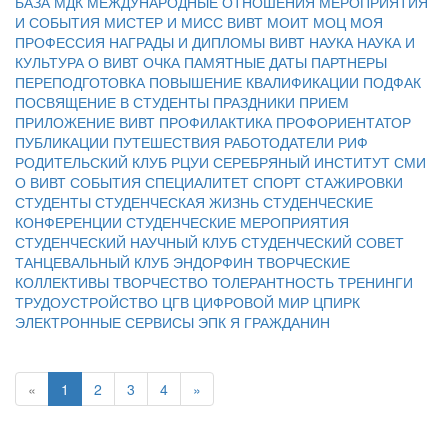
БАЗА
МДК
МЕЖДУНАРОДНЫЕ ОТНОШЕНИЯ
МЕРОПРИЯТИЯ
И СОБЫТИЯ
МИСТЕР И МИСС ВИВТ
МОИТ
МОЦ
МОЯ
ПРОФЕССИЯ
НАГРАДЫ И ДИПЛОМЫ ВИВТ
НАУКА
НАУКА И
КУЛЬТУРА
О ВИВТ
ОЧКА
ПАМЯТНЫЕ ДАТЫ
ПАРТНЕРЫ
ПЕРЕПОДГОТОВКА
ПОВЫШЕНИЕ КВАЛИФИКАЦИИ
ПОДФАК
ПОСВЯЩЕНИЕ В СТУДЕНТЫ
ПРАЗДНИКИ
ПРИЕМ
ПРИЛОЖЕНИЕ ВИВТ
ПРОФИЛАКТИКА
ПРОФОРИЕНТАТОР
ПУБЛИКАЦИИ
ПУТЕШЕСТВИЯ
РАБОТОДАТЕЛИ
РИФ
РОДИТЕЛЬСКИЙ КЛУБ
РЦУИ
СЕРЕБРЯНЫЙ ИНСТИТУТ
СМИ
О ВИВТ
СОБЫТИЯ
СПЕЦИАЛИТЕТ
СПОРТ
СТАЖИРОВКИ
СТУДЕНТЫ
СТУДЕНЧЕСКАЯ ЖИЗНЬ
СТУДЕНЧЕСКИЕ
КОНФЕРЕНЦИИ
СТУДЕНЧЕСКИЕ МЕРОПРИЯТИЯ
СТУДЕНЧЕСКИЙ НАУЧНЫЙ КЛУБ
СТУДЕНЧЕСКИЙ СОВЕТ
ТАНЦЕВАЛЬНЫЙ КЛУБ ЭНДОРФИН
ТВОРЧЕСКИЕ
КОЛЛЕКТИВЫ
ТВОРЧЕСТВО
ТОЛЕРАНТНОСТЬ
ТРЕНИНГИ
ТРУДОУСТРОЙСТВО
ЦГВ
ЦИФРОВОЙ МИР
ЦПИРК
ЭЛЕКТРОННЫЕ СЕРВИСЫ
ЭПК
Я ГРАЖДАНИН
«
1
2
3
4
»