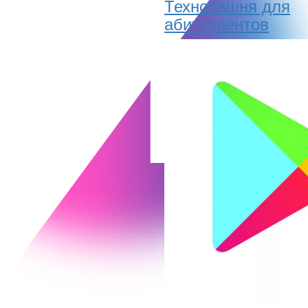
Технобашня для
абитуриентов