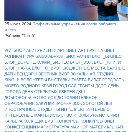
25 июля 2024
Эффективные упражнения возле рабочего
места
Рубрика "Топ-5"
VIVTSHOP
АБИТУРИЕНТУ
АРТ ВИВТ
АРТ ГРУППА ВИВТ
АСПИРАНТУРА
БАКАЛАВРИАТ
БИОГРАФИИ
БЛОГ_БИЗНЕС
БЛОГ_ВОРОНЕЖСКИЙ_БИЗНЕС
БЛОГ_ЗОЖ
БЛОГ_КНИГИ
БЛОГ_НАУКА
БЛОГ_О_ВИВТ
БЮДЖЕТНЫЕ МЕСТА
ВАЖНЫЕ
ДАТЫ
ВЕНДОРЫ
ВЕСТНИК ВИВТ
ВОКАЛЬНАЯ СТУДИЯ
SINGLE
ВОЛОНТЕРЫ
ВЫСТАВКИ
ГАЗЕТА ВИВАТ
ГОРДОСТЬ
МОЕГО РОДНОГО КРАЯ
ГОРОД САД
ГРАНТЫ
ДДПО
ДЕНЬ
ГОРОДА
ДЕНЬ ОТКРЫТЫХ ДВЕРЕЙ
ДКШ
ДОБРОВОЛЬЧЕСТВО
ДОД
ДОПОЛНИТЕЛЬНОЕ
ОБРАЗОВАНИЕ
ЗАКУПКИ
ЗАОЧКА
ЗОЖ
ЗОЛОТОЙ ЛЕВ
ИНОСТРАННЫЕ СТУДЕНТЫ
ИНТЕЛЛЕКТ
ИНТЕРВЬЮ
ИНТЕРЕСНЫЕ ФАКТЫ
ИСКУСТВО И КУЛЬТУРА
ИСТОРИЯ
КАРЬЕРА
КОЛЛЕДЖ ВИВТ
КОНКУРСЫ
КОНКУРСЫ ВИВТ
КОНФЕРЕНЦИИ
МАГИСТРАТУРА
МАЙНОР
МАТЕРИАЛЬНАЯ