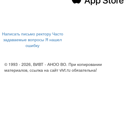
394043, г. Воронеж
ул. Ленина, 73а
+7 (473) 202-04-20
8 800 555-60-54
Написать письмо ректору
Часто
задаваемые вопросы
Я нашел
ошибку
info@vivt.ru
support@vivt.ru
© 1993 - 2026, ВИВТ - АНОО ВО. При копировании
материалов, ссылка на сайт vivt.ru обязательна!
Политика в
отношении обработки персональных данных в ВИВТ – АНОО
ВО