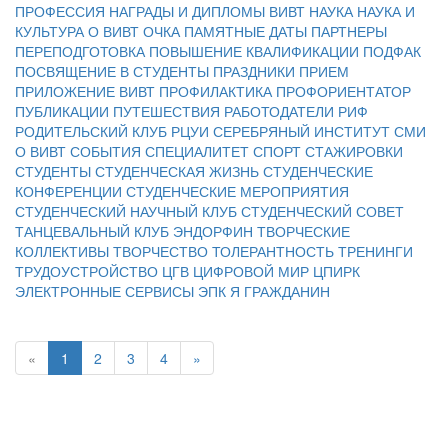
ПРОФЕССИЯ
НАГРАДЫ И ДИПЛОМЫ ВИВТ
НАУКА
НАУКА И
КУЛЬТУРА
О ВИВТ
ОЧКА
ПАМЯТНЫЕ ДАТЫ
ПАРТНЕРЫ
ПЕРЕПОДГОТОВКА
ПОВЫШЕНИЕ КВАЛИФИКАЦИИ
ПОДФАК
ПОСВЯЩЕНИЕ В СТУДЕНТЫ
ПРАЗДНИКИ
ПРИЕМ
ПРИЛОЖЕНИЕ ВИВТ
ПРОФИЛАКТИКА
ПРОФОРИЕНТАТОР
ПУБЛИКАЦИИ
ПУТЕШЕСТВИЯ
РАБОТОДАТЕЛИ
РИФ
РОДИТЕЛЬСКИЙ КЛУБ
РЦУИ
СЕРЕБРЯНЫЙ ИНСТИТУТ
СМИ
О ВИВТ
СОБЫТИЯ
СПЕЦИАЛИТЕТ
СПОРТ
СТАЖИРОВКИ
СТУДЕНТЫ
СТУДЕНЧЕСКАЯ ЖИЗНЬ
СТУДЕНЧЕСКИЕ
КОНФЕРЕНЦИИ
СТУДЕНЧЕСКИЕ МЕРОПРИЯТИЯ
СТУДЕНЧЕСКИЙ НАУЧНЫЙ КЛУБ
СТУДЕНЧЕСКИЙ СОВЕТ
ТАНЦЕВАЛЬНЫЙ КЛУБ ЭНДОРФИН
ТВОРЧЕСКИЕ
КОЛЛЕКТИВЫ
ТВОРЧЕСТВО
ТОЛЕРАНТНОСТЬ
ТРЕНИНГИ
ТРУДОУСТРОЙСТВО
ЦГВ
ЦИФРОВОЙ МИР
ЦПИРК
ЭЛЕКТРОННЫЕ СЕРВИСЫ
ЭПК
Я ГРАЖДАНИН
«
1
2
3
4
»