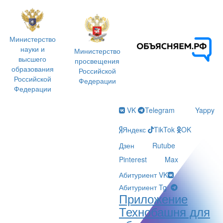
Министерство
науки и
Министерство
высшего
просвещения
образования
Российской
Российской
Федерации
Федерации
VK
Telegram
Yappy
Яндекс
TikTok
OK
Дзен
Rutube
Pinterest
Max
Абитуриент VK
Абитуриент Tg
Приложение
Технобашня для