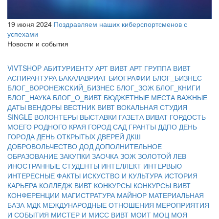
19 июня 2024
Поздравляем наших киберспортсменов с
успехами
Новости и события
VIVTSHOP
АБИТУРИЕНТУ
АРТ ВИВТ
АРТ ГРУППА ВИВТ
АСПИРАНТУРА
БАКАЛАВРИАТ
БИОГРАФИИ
БЛОГ_БИЗНЕС
БЛОГ_ВОРОНЕЖСКИЙ_БИЗНЕС
БЛОГ_ЗОЖ
БЛОГ_КНИГИ
БЛОГ_НАУКА
БЛОГ_О_ВИВТ
БЮДЖЕТНЫЕ МЕСТА
ВАЖНЫЕ
ДАТЫ
ВЕНДОРЫ
ВЕСТНИК ВИВТ
ВОКАЛЬНАЯ СТУДИЯ
SINGLE
ВОЛОНТЕРЫ
ВЫСТАВКИ
ГАЗЕТА ВИВАТ
ГОРДОСТЬ
МОЕГО РОДНОГО КРАЯ
ГОРОД САД
ГРАНТЫ
ДДПО
ДЕНЬ
ГОРОДА
ДЕНЬ ОТКРЫТЫХ ДВЕРЕЙ
ДКШ
ДОБРОВОЛЬЧЕСТВО
ДОД
ДОПОЛНИТЕЛЬНОЕ
ОБРАЗОВАНИЕ
ЗАКУПКИ
ЗАОЧКА
ЗОЖ
ЗОЛОТОЙ ЛЕВ
ИНОСТРАННЫЕ СТУДЕНТЫ
ИНТЕЛЛЕКТ
ИНТЕРВЬЮ
ИНТЕРЕСНЫЕ ФАКТЫ
ИСКУСТВО И КУЛЬТУРА
ИСТОРИЯ
КАРЬЕРА
КОЛЛЕДЖ ВИВТ
КОНКУРСЫ
КОНКУРСЫ ВИВТ
КОНФЕРЕНЦИИ
МАГИСТРАТУРА
МАЙНОР
МАТЕРИАЛЬНАЯ
БАЗА
МДК
МЕЖДУНАРОДНЫЕ ОТНОШЕНИЯ
МЕРОПРИЯТИЯ
И СОБЫТИЯ
МИСТЕР И МИСС ВИВТ
МОИТ
МОЦ
МОЯ