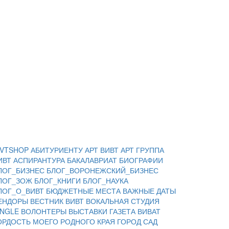
IVTSHOP
АБИТУРИЕНТУ
АРТ ВИВТ
АРТ ГРУППА
ИВТ
АСПИРАНТУРА
БАКАЛАВРИАТ
БИОГРАФИИ
ЛОГ_БИЗНЕС
БЛОГ_ВОРОНЕЖСКИЙ_БИЗНЕС
ЛОГ_ЗОЖ
БЛОГ_КНИГИ
БЛОГ_НАУКА
ЛОГ_О_ВИВТ
БЮДЖЕТНЫЕ МЕСТА
ВАЖНЫЕ ДАТЫ
ЕНДОРЫ
ВЕСТНИК ВИВТ
ВОКАЛЬНАЯ СТУДИЯ
INGLE
ВОЛОНТЕРЫ
ВЫСТАВКИ
ГАЗЕТА ВИВАТ
ОРДОСТЬ МОЕГО РОДНОГО КРАЯ
ГОРОД САД