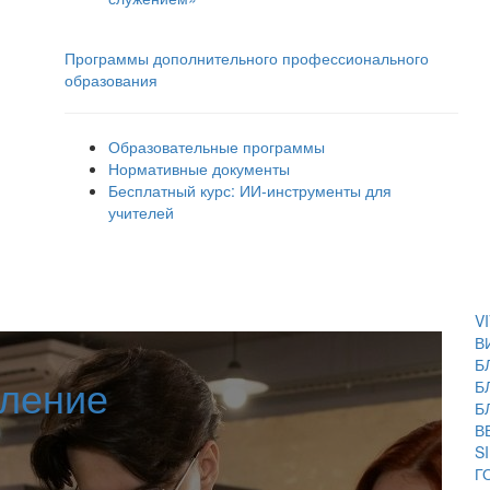
Программы дополнительного профессионального
образования
Образовательные программы
Нормативные документы
Бесплатный курс: ИИ‑инструменты для
учителей
V
В
Б
вление
Б
Б
В
S
Г