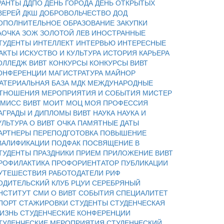
РАНТЫ
ДДПО
ДЕНЬ ГОРОДА
ДЕНЬ ОТКРЫТЫХ
ВЕРЕЙ
ДКШ
ДОБРОВОЛЬЧЕСТВО
ДОД
ОПОЛНИТЕЛЬНОЕ ОБРАЗОВАНИЕ
ЗАКУПКИ
АОЧКА
ЗОЖ
ЗОЛОТОЙ ЛЕВ
ИНОСТРАННЫЕ
ТУДЕНТЫ
ИНТЕЛЛЕКТ
ИНТЕРВЬЮ
ИНТЕРЕСНЫЕ
АКТЫ
ИСКУСТВО И КУЛЬТУРА
ИСТОРИЯ
КАРЬЕРА
ОЛЛЕДЖ ВИВТ
КОНКУРСЫ
КОНКУРСЫ ВИВТ
ОНФЕРЕНЦИИ
МАГИСТРАТУРА
МАЙНОР
АТЕРИАЛЬНАЯ БАЗА
МДК
МЕЖДУНАРОДНЫЕ
ТНОШЕНИЯ
МЕРОПРИЯТИЯ И СОБЫТИЯ
МИСТЕР
 МИСС ВИВТ
МОИТ
МОЦ
МОЯ ПРОФЕССИЯ
АГРАДЫ И ДИПЛОМЫ ВИВТ
НАУКА
НАУКА И
УЛЬТУРА
О ВИВТ
ОЧКА
ПАМЯТНЫЕ ДАТЫ
АРТНЕРЫ
ПЕРЕПОДГОТОВКА
ПОВЫШЕНИЕ
ВАЛИФИКАЦИИ
ПОДФАК
ПОСВЯЩЕНИЕ В
ТУДЕНТЫ
ПРАЗДНИКИ
ПРИЕМ
ПРИЛОЖЕНИЕ ВИВТ
РОФИЛАКТИКА
ПРОФОРИЕНТАТОР
ПУБЛИКАЦИИ
УТЕШЕСТВИЯ
РАБОТОДАТЕЛИ
РИФ
ОДИТЕЛЬСКИЙ КЛУБ
РЦУИ
СЕРЕБРЯНЫЙ
НСТИТУТ
СМИ О ВИВТ
СОБЫТИЯ
СПЕЦИАЛИТЕТ
ПОРТ
СТАЖИРОВКИ
СТУДЕНТЫ
СТУДЕНЧЕСКАЯ
ИЗНЬ
СТУДЕНЧЕСКИЕ КОНФЕРЕНЦИИ
ТУДЕНЧЕСКИЕ МЕРОПРИЯТИЯ
СТУДЕНЧЕСКИЙ