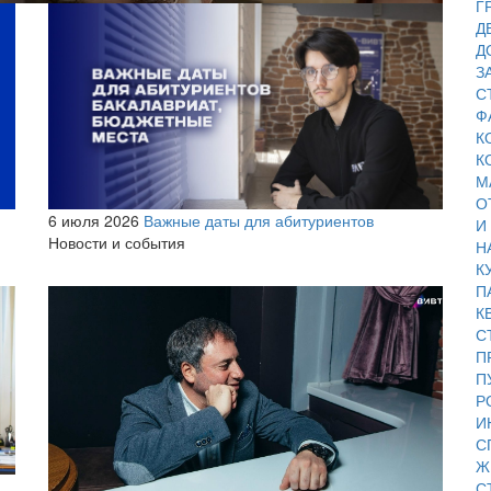
Г
Д
Д
З
С
Ф
К
К
М
О
6 июля 2026
Важные даты для абитуриентов
И
Новости и события
Н
К
П
К
С
П
П
Р
И
С
Ж
С